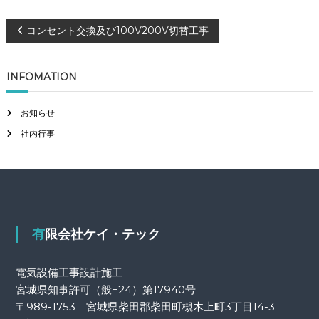
営
投
、
コンセント交換及び100V200V切替工事
コ
ン
稿
セ
INFOMATION
ン
ト
ナ
や
お知らせ
イ
ビ
社内行事
ン
タ
ー
ゲ
ホ
ン
ー
取
付
シ
有限会社ケイ・テック
ョ
電気設備工事設計施工
宮城県知事許可（般−24）第17940号
ン
〒989-1753 宮城県柴田郡柴田町槻木上町3丁目14-3