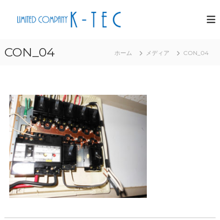
コ
有
仙
ン
南
限
テ
、
会
ン
柴
CON_04
社
田
ホーム
メディア
CON_04
ツ
ケ
の
へ
電
イ
ス
気
・
工
キ
テ
事
ッ
、
ッ
プ
エ
ク
ア
コ
ン
工
事
、
イ
ベ
ン
ト
設