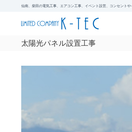
コ
仙南、柴田の電気工事、エアコン工事、イベント設営、コンセントや
ン
有
仙
テ
限
南
ン
会
、
ツ
柴
社
へ
田
太陽光パネル設置工事
ケ
ス
の
イ
電
キ
・
気
ッ
テ
工
プ
ッ
事
ク
、
エ
ア
コ
ン
工
事
、
イ