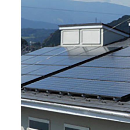
ベ
ン
ト
設
営
、
コ
ン
セ
ン
ト
や
イ
ン
タ
ー
ホ
ン
取
付