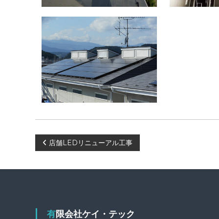
投
店舗LEDリニューアル工事
稿
ナ
ビ
有限会社ケイ・テック