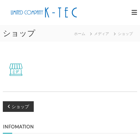
コ
有
仙
ン
南
限
テ
、
会
ン
柴
ショップ
社
田
ホーム
メディア
ショップ
ツ
ケ
の
へ
電
イ
ス
気
・
工
キ
テ
事
ッ
、
ッ
プ
エ
ク
ア
コ
ン
工
事
投
ショップ
、
イ
稿
ベ
INFOMATION
ン
ト
ナ
設