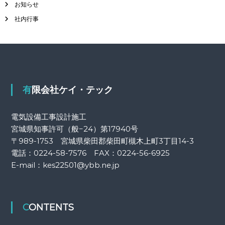
お知らせ
営
ビ
社内行事
、
コ
ン
ゲ
セ
ン
ー
ト
や
イ
シ
有限会社ケイ・テック
ン
タ
ョ
ー
電気設備工事設計施工
ホ
宮城県知事許可（般−24）第17940号
ン
ン
〒989-1753 宮城県柴田郡柴田町槻木上町3丁目14-3
取
電話：0224-58-7576 FAX：0224-56-6925
付
E-mail：kes22501@ybb.ne.jp
CONTENTS